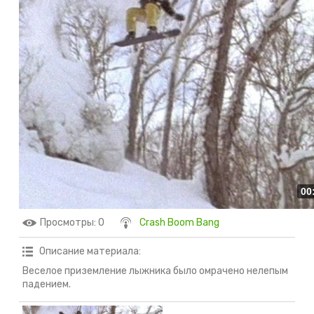
00
Просмотры
: 0
Crash Boom Bang
Описание материала
:
Веселое приземление лыжника было омрачено нелепым
падением.