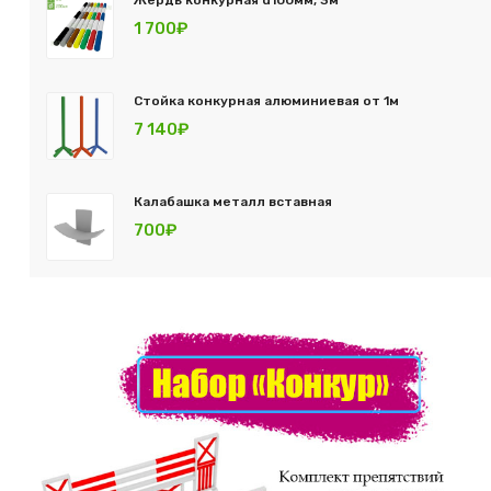
Жердь конкурная d100мм, 3м
1 700₽
Стойка конкурная алюминиевая от 1м
7 140₽
Калабашка металл вставная
700₽