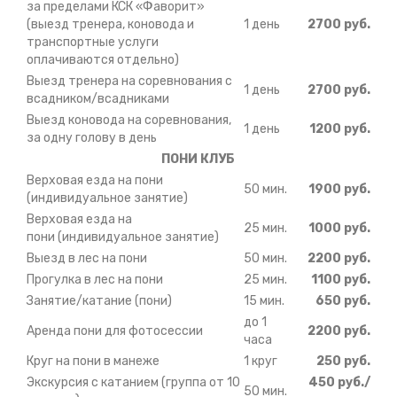
за пределами КСК «Фаворит»
(выезд тренера, коновода и
1 день
2700 руб.
транспортные услуги
оплачиваются отдельно)
Выезд тренера на соревнования с
1 день
2700 руб.
всадником/всадниками
Выезд коновода на соревнования,
1 день
1200 руб.
за одну голову в день
ПОНИ КЛУБ
Верховая езда на пони
50 мин.
1900 руб.
(индивидуальное занятие)
Верховая езда на
25 мин.
1000 руб.
пони (индивидуальное занятие)
Выезд в лес на пони
50 мин.
2200 руб.
Прогулка в лес на пони
25 мин.
1100 руб.
Занятие/катание (пони)
15 мин.
650 руб.
до 1
Аренда пони для фотосессии
2200 руб.
часа
Круг на пони в манеже
1 круг
250 руб.
Экскурсия с катанием (группа от 10
450 руб./
50 мин.