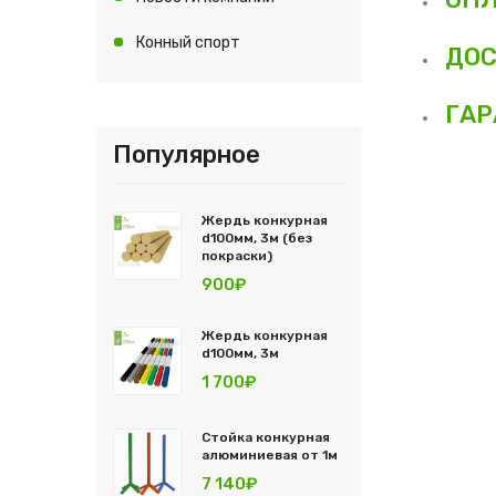
Конный спорт
ДОС
ГАР
Популярное
Жердь конкурная
d100мм, 3м (без
покраски)
900₽
Жердь конкурная
d100мм, 3м
1 700₽
Стойка конкурная
алюминиевая от 1м
7 140₽