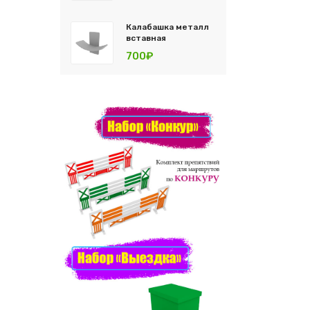
Калабашка металл
вставная
700₽