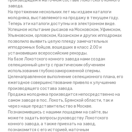
производящем и маточном составе Локотского конного
завода.
На протяжении нескольких лет мы издаем каталоги
молодняка, выставляемого на продажу в текущем году.
Теперь эти каталоги доступны и в электронном виде.
Успешное испытание рысаков на Московском, Уфимском,
Ульяновском, орловском, Казанском и других ипподромах
позволило выявить целую плеяду замечательных
ипподромных бойцов, вошедших в класс 2.00 и
установивших всероссийские рекорды.
На базе Локотского конного завода нами создан
селекционный центр с практическим обучением
использования глубокозамороженной спермы.
Целенаправленное выполнение селекционного плана, его
ежегодное совершенствование привело к улучшению
производящего состава завода.
Продажа молодняка производится непосредственно на
самом заводе в пос. Локоть, Брянской области, так и
через наше представительство в Москве.
Познакомившись с нашими лошадями на сайте, вы
можете задать вопросы руководству Локотского
конного завода, а также приехать на завод,
познакомится с его историей, маточным