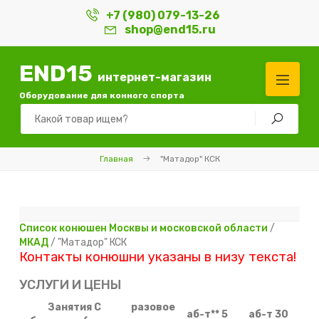
+7 (980) 079-13-26
shop@end15.ru
END15
интернет-магазин
Оборудование для конного спорта
Главная
"Матадор" КСК
Список конюшен Москвы и московской области
/
МКАД
/ "Матадор" КСК
Контакты конюшни указаны в низу текста!
УСЛУГИ И ЦЕНЫ
Занятия С
разовое
аб-т** 5
аб-т 30