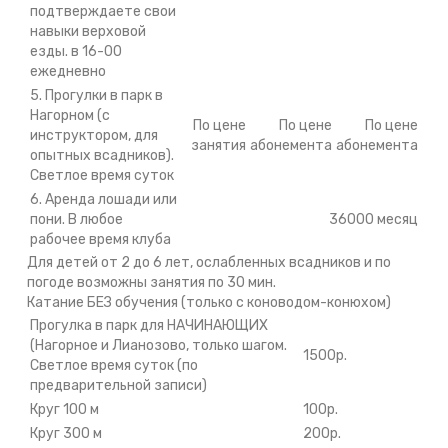
подтверждаете свои
навыки верховой
езды. в 16-00
ежедневно
5. Прогулки в парк в
Нагорном (с
По цене
По цене
По цене
инструктором, для
занятия
абонемента
абонемента
опытных всадников).
Светлое время суток
6. Аренда лошади или
пони. В любое
36000 месяц
рабочее время клуба
Для детей от 2 до 6 лет, ослабленных всадников и по
погоде возможны занятия по 30 мин.
Катание БЕЗ обучения (только с коноводом-конюхом)
Прогулка в парк для НАЧИНАЮЩИХ
(Нагорное и Лианозово, только шагом.
1500р.
Светлое время суток (по
предварительной записи)
Круг 100 м
100р.
Круг 300 м
200р.