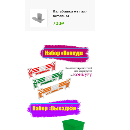
Калабашка металл
вставная
700₽