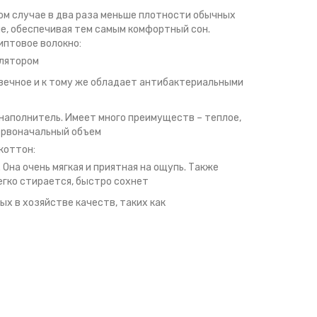
ном случае в два раза меньше плотности обычных
ие, обеспечивая тем самым комфортный сон.
иптовое волокно:
улятором
овечное и к тому же обладает антибактериальными
наполнитель. Имеет много преимуществ – теплое,
первоначальный объем
коттон:
Она очень мягкая и приятная на ощупь. Также
егко стирается, быстро сохнет
ых в хозяйстве качеств, таких как