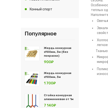
сезона.
Особеннос
Конный спорт
теплых од
Наполните
Овечья
Эвкали
Популярное
свойс
Холлоф
легкое
Жердь конкурная
Тканью
d100мм, 3м (без
покраски)
Микроф
900₽
микроф
Полико
Жердь конкурная
износо
d100мм, 3м
1 700₽
Стойка конкурная
алюминиевая от 1м
7 140₽