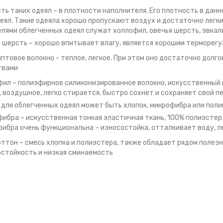
ть таких одеял – в плотности наполнителя. Его плотность в дан
еял. Такие одеяла хорошо пропускают воздух и достаточно легк
лями облегченных одеял служат холлофил, овечья шерсть, эвкал
 шерсть – хорошо впитывает влагу, является хорошим терморег
птовое волокно - теплое, легкое. При этом оно достаточно долг
твами
ил – полиэфирное силиконизированное волокно, искусственный 
, воздушное, легко стирается, быстро сохнет и сохраняет свой 
 для облегченных одеял может быть хлопок, микрофибра или поли
ибра – искусственная тонкая эластичная ткань, 100% полиэстер. 
ибра очень функциональна – износостойка, отталкивает воду, л
ттон – смесь хлопка и полиэстера, также обладает рядом полезн
стойкость и низкая сминаемость