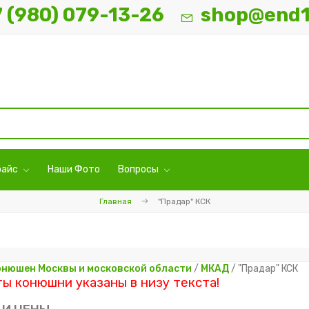
7 (980) 079-13-26
shop@end1
райс
Наши Фото
Вопросы
Главная
"Прадар" КСК
онюшен Москвы и московской области
/
МКАД
/ "Прадар" КСК
ы конюшни указаны в низу текста!