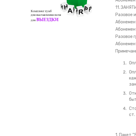
Абонемент
11. ЗАНЯ
Разовое 
Абонемент
Абонемент
Разовое 
Абонемент
Примечан
Опл
Опл
каж
зан
Отм
быт
Сто
ст.
1. Пакет 