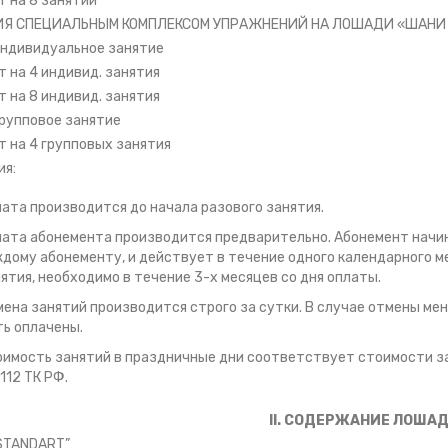
 на 8 занятий
ТИЯ СПЕЦИАЛЬНЫМ КОМПЛЕКСОМ УПРАЖНЕНИЙ НА ЛОШАДИ «ШАНИ
индивидуальное занятие
 на 4 индивид. занятия
 на 8 индивид. занятия
групповое занятие
 на 4 групповых занятия
ия:
ата производится до начала разового занятия.
ата абонемента производится предварительно. Абонемент начин
дому абонементу, и действует в течение одного календарного м
ятия, необходимо в течение 3-х месяцев со дня оплаты.
ена занятий производится строго за сутки. В случае отмены ме
ь оплачены.
имость занятий в праздничные дни соответствует стоимости за
 112 ТК РФ.
II. СОДЕРЖАНИЕ ЛОША
“STANDART”