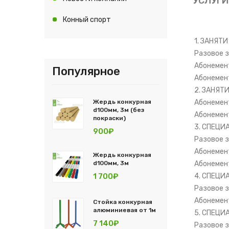
УСЛУГИ
Конный спорт
1. ЗАНЯТ
Разовое 
Абонемент
Популярное
Абонемент
2. ЗАНЯТ
Жердь конкурная
Абонемент
d100мм, 3м (без
Абонемент
покраски)
3. СПЕЦИ
900₽
Разовое 
Абонемент
Жердь конкурная
d100мм, 3м
Абонемент
1 700₽
4. СПЕЦИ
Разовое 
Абонемент
Стойка конкурная
алюминиевая от 1м
5. СПЕЦ
7 140₽
Разовое 