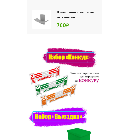
Калабашка металл
вставная
700₽