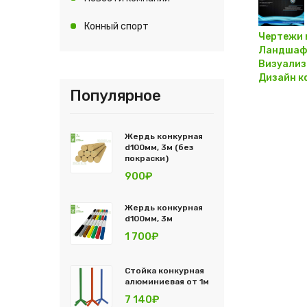
Конный спорт
Чертежи 
Ландшаф
Визуализ
Дизайн к
Популярное
Жердь конкурная
d100мм, 3м (без
покраски)
900₽
Жердь конкурная
d100мм, 3м
1 700₽
Стойка конкурная
алюминиевая от 1м
7 140₽