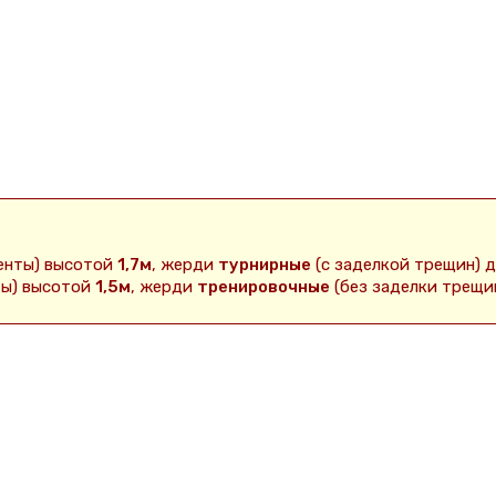
енты) высотой
1,7м
, жерди
турнирные
(с заделкой трещин) 
ты) высотой
1,5м
, жерди
тренировочные
(без заделки трещи