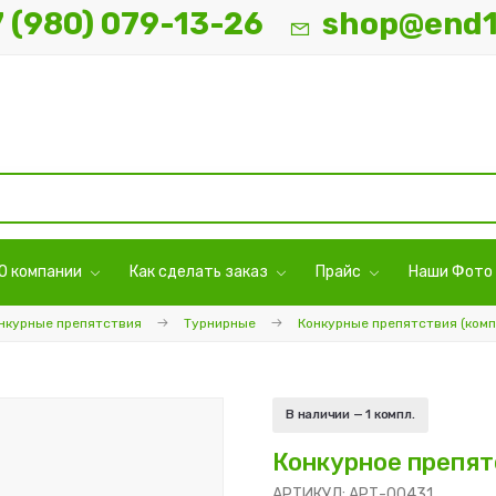
7 (980) 079-13-26
shop@end1
О компании
Как сделать заказ
Прайс
Наши Фото
нкурные препятствия
Турнирные
Конкурные препятствия (комп
В наличии —
1 компл.
Конкурное препят
АРТИКУЛ: АРТ-00431