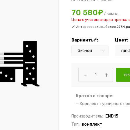
70 580₽
/
компл.
Цена с учетом скидки при нал
Интересовались более 2754 раз
Варианты*:
Цвет:
-
+
Кратко о товаре:
— Комплект турнирного пре
Производитель:
END15
Тип:
комплект