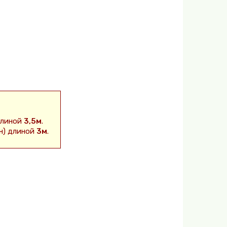
длиной
3,5м
.
н) длиной
3м
.