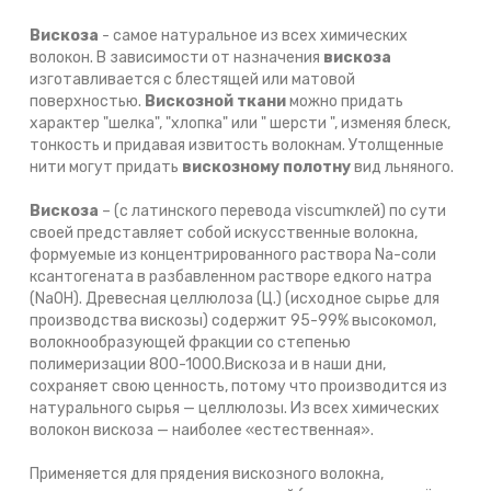
Вискоза
- самое натуральное из всех химических
волокон. В зависимости от назначения
вискоза
изготавливается с блестящей или матовой
поверхностью.
Вискозной ткани
можно придать
характер "шелка", "хлопка" или " шерсти ", изменяя блеск,
тонкость и придавая извитость волокнам. Утолщенные
нити могут придать
вискозному полотну
вид льняного.
Вискоза
– (с латинского перевода viscumклей) по сути
своей представляет собой искусственные волокна,
формуемые из концентрированного раствора Na-соли
ксантогената в разбавленном растворе едкого натра
(NaOH). Древесная целлюлоза (Ц.) (исходное сырье для
производства вискозы) содержит 95-99% высокомол,
волокнообразующей фракции со степенью
полимеризации 800-1000.Вискоза и в наши дни,
сохраняет свою ценность, потому что производится из
натурального сырья — целлюлозы. Из всех химических
волокон вискоза — наиболее «естественная».
Применяется для прядения вискозного волокна,