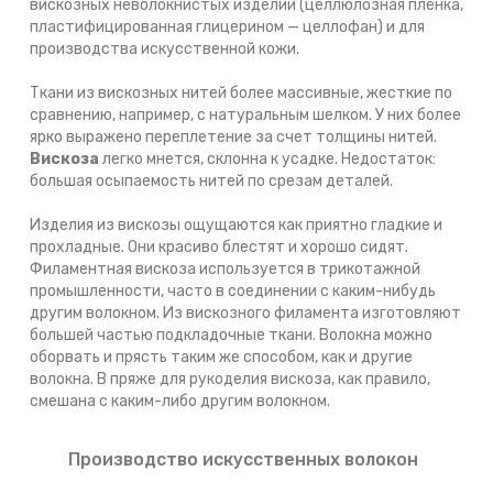
вискозных неволокнистых изделий (целлюлозная плёнка,
пластифицированная глицерином — целлофан) и для
производства искусственной кожи.
Ткани из вискозных нитей более массивные, жесткие по
сравнению, например, с натуральным шелком. У них более
ярко выражено переплетение за счет толщины нитей.
Вискоза
легко мнется, склонна к усадке. Недостаток:
большая осыпаемость нитей по срезам деталей.
Изделия из вискозы ощущаются как приятно гладкие и
прохладные. Они красиво блестят и хорошо сидят.
Филаментная вискоза используется в трикотажной
промышленности, часто в соединении с каким-нибудь
другим волокном. Из вискозного филамента изготовляют
большей частью подкладочные ткани. Волокна можно
оборвать и прясть таким же способом, как и другие
волокна. В пряже для рукоделия вискоза, как правило,
смешана с каким-либо другим волокном.
Производство искусственных волокон