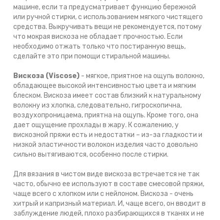
машине, если та предусматривает функцию бережной
или ручной стирки, с использованием мягкого чистящего
средства. Выкручивать вещи не рекомендуется, потому
что мокрая вискоза не обладает прочностью. Если
необходимо отжать только что постиранную вещь,
сделайте это при помощи стиральной машины.
Вискоза (Viscose)
- мягкое, приятное на ощупь волокно,
обладающее высокой интенсивностью цвета и мягким
блеском. Вискоза имеет состав близкий к натуральному
волокну из хлопка, следовательно, гигроскопична,
воздухопроницаема, приятна на ощупь. Кроме того, она
дает ощущение прохлады в жару. К сожалению, у
вискозной пряжи есть и недостатки – из-за гладкости и
низкой эластичности волокон изделия часто довольно
сильно вытягиваются, особенно после стирки.
Для вязания в чистом виде вискоза встречается не так
часто, обычно ее используют в составе смесовой пряжи,
чаще всего с хлопком или с нейлоном. Вискоза - очень
хитрый и капризный материал. И, чаще всего, он вводит в
заблуждение людей, плохо разбирающихся в тканях и не