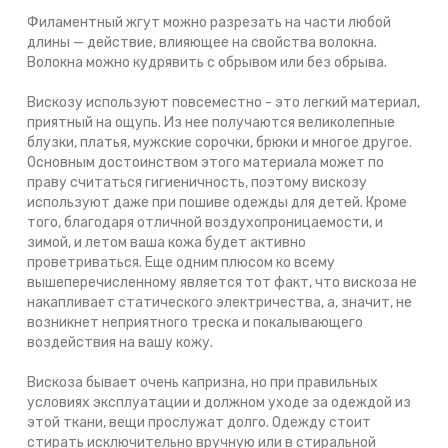
Филаментный жгут можно разрезать на части любой
длины — действие, влияющее на свойства волокна.
Волокна можно кудрявить с обрывом или без обрыва.
Вискозу используют повсеместно - это легкий материал,
приятный на ощупь. Из нее получаются великолепные
блузки, платья, мужские сорочки, брюки и многое другое.
Основным достоинством этого материала может по
праву считаться гигиеничность, поэтому вискозу
используют даже при пошиве одежды для детей. Кроме
того, благодаря отличной воздухопроницаемости, и
зимой, и летом ваша кожа будет активно
проветриваться. Еще одним плюсом ко всему
вышеперечисленному является тот факт, что вискоза не
накапливает статического электричества, а, значит, не
возникнет неприятного треска и покалывающего
воздействия на вашу кожу.
Вискоза бывает очень капризна, но при правильных
условиях эксплуатации и должном уходе за одеждой из
этой ткани, вещи прослужат долго. Одежду стоит
стирать исключительно вручную или в стиральной