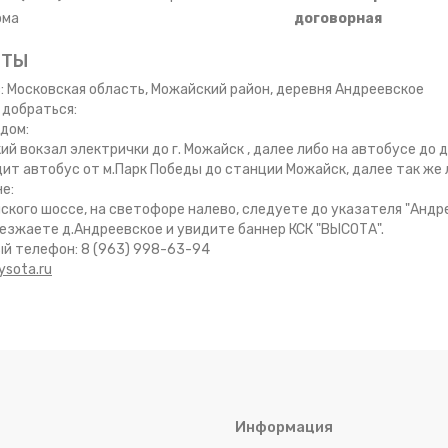
ома
договорная
КТЫ
: Московская область, Можайский район, деревня Андреевское
 добраться:
одом:
ий вокзал электрички до г. Можайск , далее либо на автобусе до 
дит автобус от м.Парк Победы до станции Можайск, далее так же л
е:
нского шоссе, на светофоре налево, следуете до указателя "Андр
оезжаете д.Андреевское и увидите баннер КСК "ВЫСОТА".
й телефон: 8 (963) 998-63-94
ysota.ru
Информация