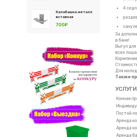
4 седл
Калабашка металл
вставная
разде
700₽
сануз
За дополн
в бане!
Выгул для
всех лоша
Кормление
Стоимость
Для молод
Также пр
УСЛУГИ
Конная пр
Индивидуа
Постой ло
Аренда ко
Аренда ко
Аренда ба