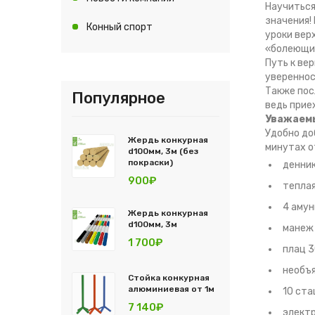
Научиться
значения!
Конный спорт
уроки вер
«болеющие
Путь к ве
увереннос
Также пос
Популярное
ведь прие
Уважаемы
Удобно до
Жердь конкурная
минутах о
d100мм, 3м (без
покраски)
денник
900₽
теплая
4 амун
Жердь конкурная
d100мм, 3м
манеж 
1 700₽
плац 
необъя
Стойка конкурная
алюминиевая от 1м
10 ста
7 140₽
элект