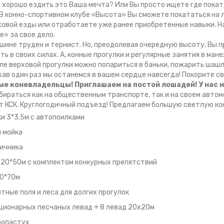
 хорошо ездить это Ваша мечта? Или Вы просто ищете где покат
 В конно-спортивном клубе «Высота» Вы сможете покататься на
ховой езды или отработаете уже ранее приобретенные навыки. 
» за свое дело.
ршине труден и тернист. Но, преодолевая очередную высоту, Вы 
ть в своих силах. А, конные прогулки и регулярные занятия в ман
ле верховой прогулки можно попариться в баньки, пожарить шашлы
хав один раз мы останемся в вашем сердце навсегда! Покорите с
е коневладельцы! Приглашаем на постой лошадей! У нас и
бираться как на общественным транспорте, так и на своем автомо
т КСК. Круглогодичный подъезд! Предлагаем большую светлую ко
и 3*3.5м с автопоилками
 мойка
ичника
20*50м с комплектом конкурных препятствий
30*70м
тные поля и леса для долгих прогулок
ционарных песчаных левад + 8 левад 20х20м
ропастух