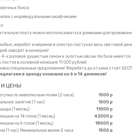
овочных бокса
валка с индивидуальными шкафчиками
ел
ительную плату можно воспользоваться домиками для проживания
 кобыл, жеребят и меринов в электро пастухах весь световой ден
дей заводят в конюшню!
 4-х разовое душистым сеном и золотым овсом. На базе имеется 3
 постоя в основной конюшне 11 000 рублей.
няка специальные предложения! Жеребята до отъема стоят БЕС
едлагаем в аренду конюшни на 6 и 14 денников!
 И ЦЕНЫ
огулка по живописным полям (2 часа)
1500 р
льное занятие (1 час)
1500 р
шади (1 месяц)
11000 р
нюшни на 14 голов (1 месяц)
42000 р
нюшни на 6 голов (1 месяц)
18000 р
ни (1 час). Минимальное время 2 часа
1500 р