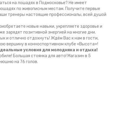
аться на лошадях в Подмосковье? Не имеет
 лошадях по живописным местам. Получите первые
Наши тренеры настоящие профессионалы, всей душой
приобретаете новые навыки, укрепляете здоровье и
еже зарядят позитивной энергией на многие дни.
к и отлично отдохнуть! Ждём Вас к нам в гости,
вою вершину в конноспортивном клубе «Высота»!
деальные условия для молодняка и отдыха!
биле! Большая стоянка для авто! Магазин в 5
нюшню на 76 голов.