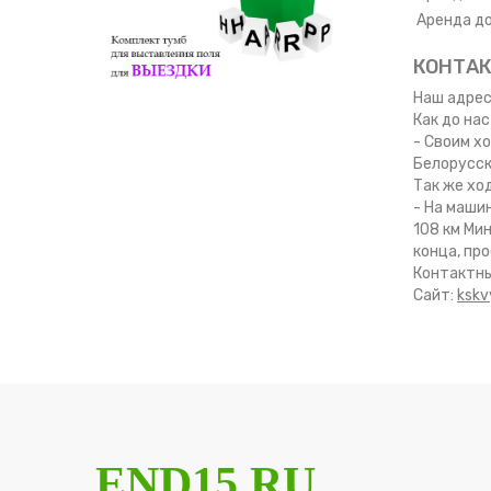
Аренда д
КОНТА
Наш адрес
Как до нас
- Своим х
Белорусск
Так же хо
- На машин
108 км Ми
конца, пр
Контактны
Сайт:
kskv
END15.RU