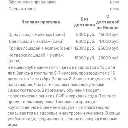
Оформление праздников
цена
Съемки в кино
цена
С
Без
Часовая прогулка
доставкой
доставки
по Москве
Одна лошадь + экипаж (сани)
5000 руб.
15000 руб.
Две лошади + экипаж (сани)
8000 руб.
17000 руб.
Тройка лошадей + экипаж (сани)
12000 руб.
23000 руб.
Четверка лошадей + экипаж
15000 руб.
28000 руб.
(сани)
В нашем клубе занимаются дети и подростки с 10 до 18
лет. Запись в группы по 5-7 человек, производится с 15
августа по 1 сентября. Занятия 2-3 раза в неделю по 1,5
часа каждое. Чистят и седлают лошадей ученики
самостоятельно. В программу обучения входят:
теоретические занятия, ОФП и верховая езда. В летнее
время – вольтижировка. Тренировки проходят
круглогодично на свежем воздухе, что благотворно
сказывается на здоровье и настроении учеников. В конце
учебного года, традиционно, - сдача на разряд и конные
игры.