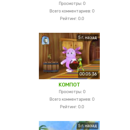
Просмотры
:
0
Всего комментариев
:
0
Рейтинг
:
0.0
5 г. назад
00:05:36
KОМПОТ
Просмотры
:
0
Всего комментариев
:
0
Рейтинг
:
0.0
5 г. назад