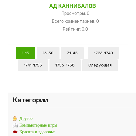
АД КАННИБАЛОВ
Просмотры
:
0
Всего комментариев
:
0
Рейтинг
:
0.0
..
1-15
16-30
31-45
1726-1740
1741-1755
1756-1758
Следующая
Категории
Другое
Компьютерные игры
Красота и здоровье