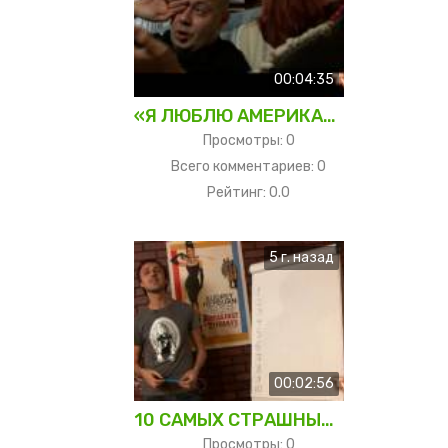
00:04:35
«Я ЛЮБЛЮ АМЕРИКАНСКИЕ БЛОКБАСТЕРЫ.»
Просмотры
:
0
Всего комментариев
:
0
Рейтинг
:
0.0
5 г. назад
00:02:56
10 САМЫХ СТРАШНЫХ ФИЛЬМОВ. I
Просмотры
:
0