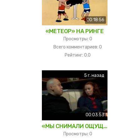
00:18:56
«МЕТЕОР» НА РИНГЕ
Просмотры
:
0
Всего комментариев
:
0
Рейтинг
:
0.0
5 г. назад
00:03:53
«МЫ СНИМАЛИ ОЩУЩЕНИЕ ОТ ВРЕМЕНИ.»
Просмотры
:
0