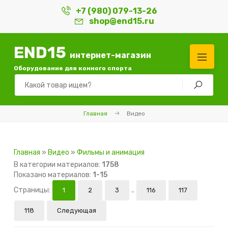
+7 (980) 079-13-26
shop@end15.ru
END15
интернет-магазин
Оборудование для конного спорта
Главная
Видео
Главная
»
Видео
»
Фильмы и анимация
В категории материалов
:
1758
Показано материалов
:
1-15
Страницы
:
..
1
2
3
116
117
118
Следующая